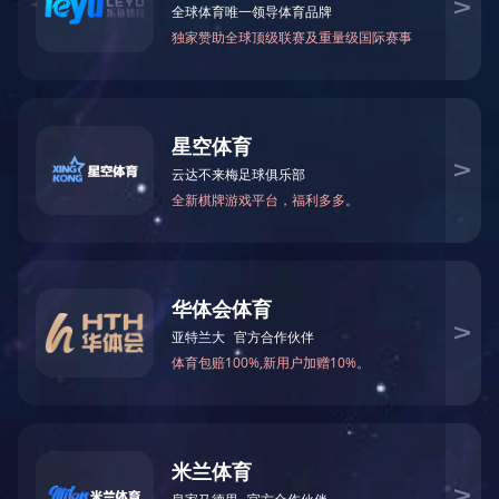
盐城产品中心
产品中心
盐城电缆桥架系列