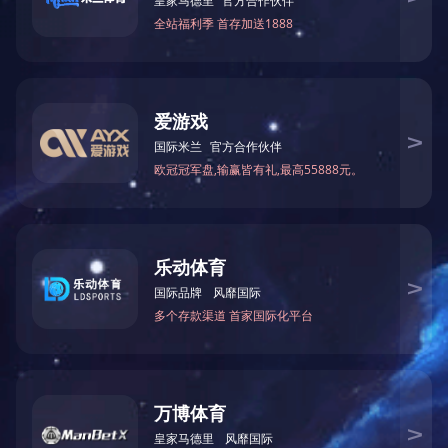
盐城不锈钢电缆桥架
盐城铝合金电缆桥架
盐城大跨距桥架
盐城网络桥架
盐城玻璃钢桥架
盐城槽式电缆桥架
盐城母线槽系列
盐城开关柜系列
上一个：
盐城槽式电缆桥
盐城支吊架系列
盐城电缆分线箱
盐城配电箱
盐城XQJ-LQJ铝
盐城电力设施标识