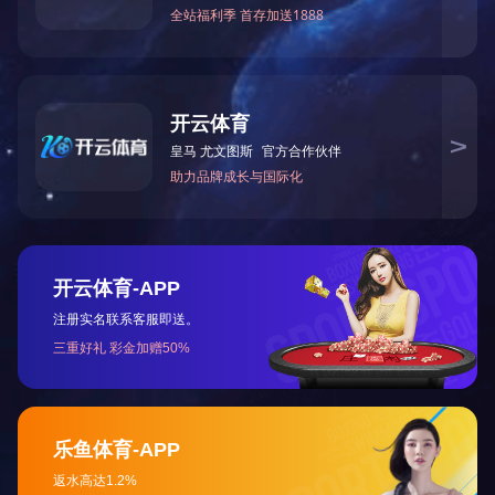
推荐新闻
盐城智能化锁控系统
简述直流供电中的母线槽
盐城安全用具箱
金属线槽桥架使用上有什
盐城消防器材
地区产品
英德槽式电缆桥架
万源槽式电缆桥架
联系我们
更多>>
江苏省华维电力科技有限公司
电话 ：0511-8848 9488
传真 ：0511-8833 9993
手机1 ：189 1211 1066
手机2 ：189 5290 9488
邮编 ：212215
邮箱 ：guweiyu520@163.com