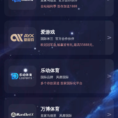
丽江不锈钢电缆桥架
丽江铝合金电缆桥架
丽江大跨距桥架
丽江网络桥架
丽江玻璃钢桥架
丽江槽式电缆桥架
丽江母线槽系列
丽江开关柜系列
丽江支吊架系列
丽江电缆分线箱
丽江配电箱
丽江电力设施标识