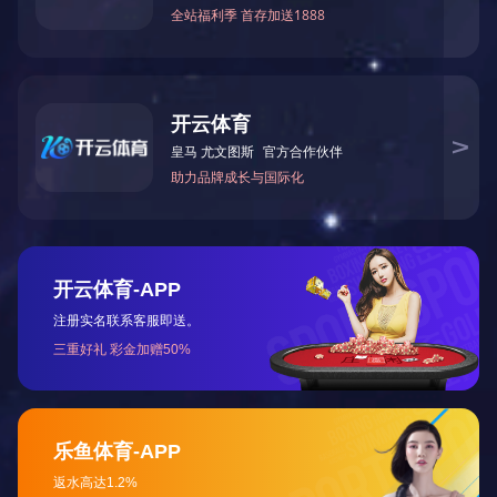
林州智能化锁控系统
林州安全用具箱
林州消防器材
联系我们
更多>>
江苏省华维电力科技有限公司
电话 ：0511-8848 9488
传真 ：0511-8833 9993
手机1 ：189 1211 1066
手机2 ：189 5290 9488
邮编 ：212215
邮箱 ：guweiyu520@163.com