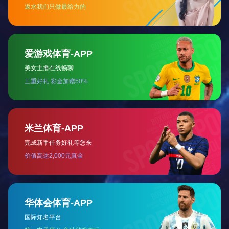
地址 ：江苏省扬中市经济开发区
红星路688号