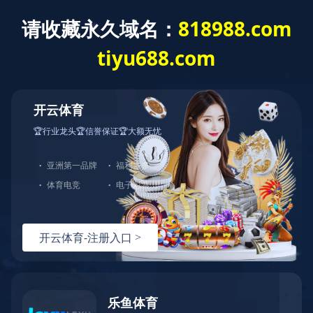
乐鱼官方网站
欢迎进入乐鱼官方网站-乐鱼leyu(中国) 官方网站！
乐鱼官方网站-乐
鱼leyu(中国)