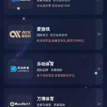
林州不锈钢电缆桥架
林州铝合金电缆桥架
林州大跨距桥架
林州网络桥架
林州玻璃钢桥架
林州槽式电缆桥架
林州母线槽系列
林州开关柜系列
林州支吊架系列
林州电缆分线箱
林州配电箱
林州电力设施标识