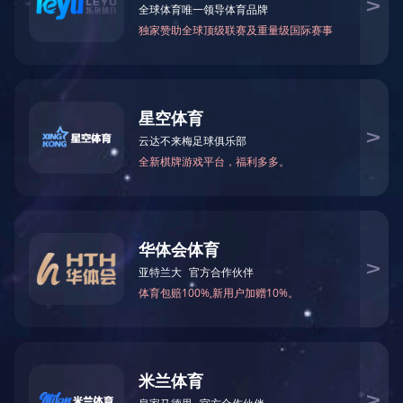
曲靖产品中心
产品中心
曲靖电缆桥架系列