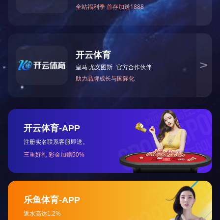
曲靖智能化锁控系统
曲靖安全用具箱
曲靖消防器材
联系我们
更多>>
上一个：
曲靖FX电缆分线
江苏省华维电力科技有限公司
电话 ：0511-8848 9488
传真 ：0511-8833 9993
手机1 ：189 1211 1066
曲靖FX电缆分线箱（
手机2 ：189 5290 9488
推荐新闻
邮编 ：212215
邮箱 ：guweiyu520@163.com
简述直流供电中的母线槽