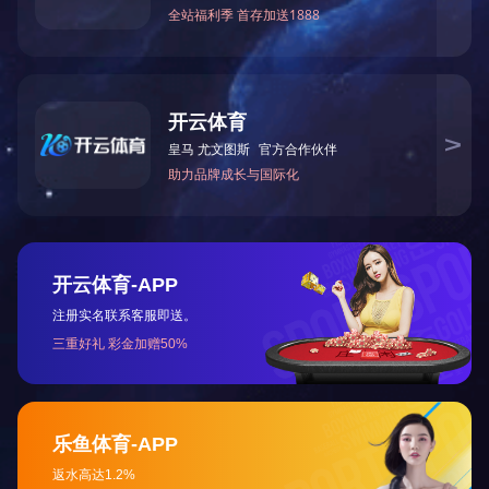
任丘智能化锁控系统
任丘安全用具箱
上一个：
任丘灭火器箱
任丘消防器材
联系我们
更多>>
任丘黄砂箱
推荐新闻
简述直流供电中的母线槽
江苏省华维电力科技有限公司
金属线槽桥架使用上有什
电话 ：0511-8848 9488
传真 ：0511-8833 9993
地区产品
手机1 ：189 1211 1066
长葛消防器材柜
手机2 ：189 5290 9488
韶关消防器材柜
邮编 ：212215
邮箱 ：guweiyu520@163.com