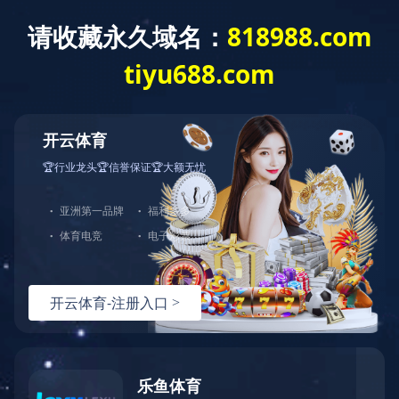
乐鱼官方网站
欢迎进入乐鱼官方网站-乐鱼leyu(中国) 官方网站！
乐鱼官方网站-乐
鱼leyu(中国)