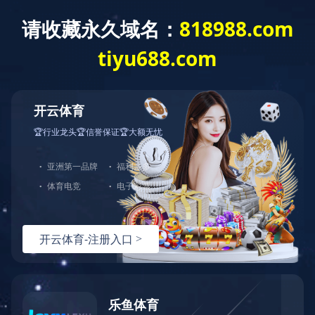
乐鱼官方网站
欢迎进入乐鱼官方网站-乐鱼leyu(中国) 官方网站！
乐鱼官方网站-乐
鱼leyu(中国)