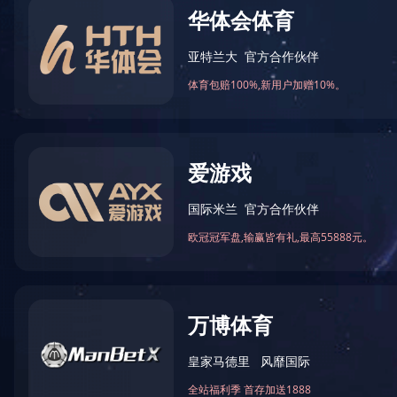
盐城产
产品中心
盐城电缆桥架系列