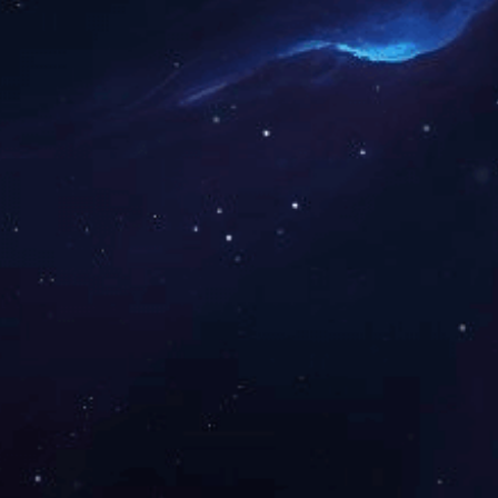
盐城智能化锁控系统
推荐
简述
盐城安全用具箱
金属
盐城消防器材
地区
联系我们
更多>>
江苏省华维电力科技有限公司
电话 ：0511-8848 9488
传真 ：0511-8833 9993
手机1 ：189 1211 1066
手机2 ：189 5290 9488
邮编 ：212215
邮箱 ：guweiyu520@163.com