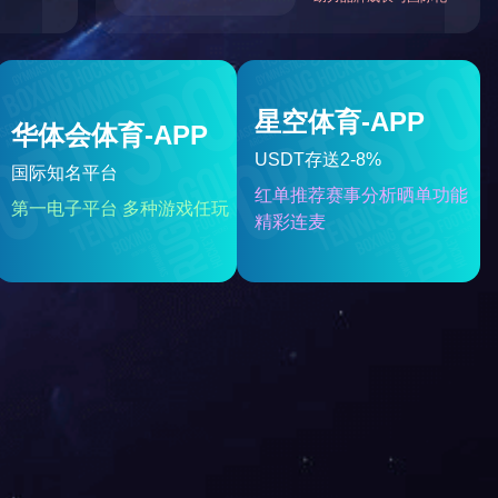
城携带型短路接地线