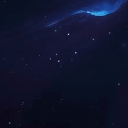
长葛智能化锁控系统
长
长葛安全用具箱
推荐
长葛消防器材
简述
金属
地区
联系我们
更多>>
东
太
江苏省华维电力科技有限公司
电话 ：0511-8848 9488
传真 ：0511-8833 9993
手机1 ：189 1211 1066
手机2 ：189 5290 9488
邮编 ：212215
邮箱 ：guweiyu520@163.com