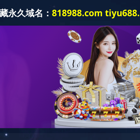
网站-乐
关于我们
产品中心
乐鱼官方网站
yu(中国)