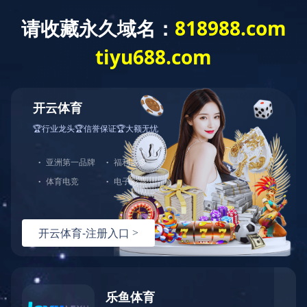
乐鱼官方网站
欢迎进入乐鱼官方网站-乐鱼leyu(中国) 官方网站！
乐鱼官方网站-乐
鱼leyu(中国)