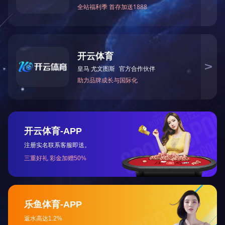
洮南智能化锁控系统
洮南安全用具箱
洮南消防器材
联系我们
更多>>
江苏省华维电力科技有限公司
电话 ：0511-8848 9488
传真 ：0511-8833 9993
手机1 ：189 1211 1066
手机2 ：189 5290 9488
洮南FX电缆分线箱（
邮编 ：212215
邮箱 ：guweiyu520@163.com
推荐新闻