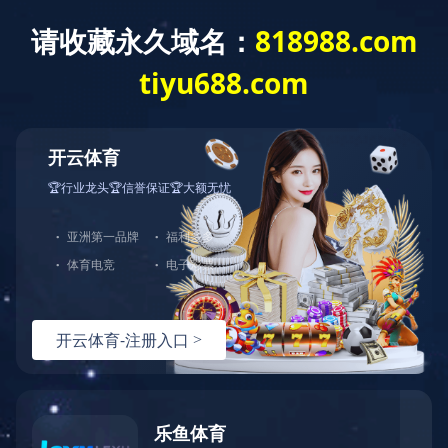
乐鱼官方网站
欢迎进入乐鱼官方网站-乐鱼leyu(中国) 官方网站！
乐鱼官方网站-乐
鱼leyu(中国)