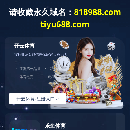
乐鱼官方网站
欢迎进入乐鱼官方网站-乐鱼leyu(中国) 官方网站！
乐鱼官方网站-乐
鱼leyu(中国)