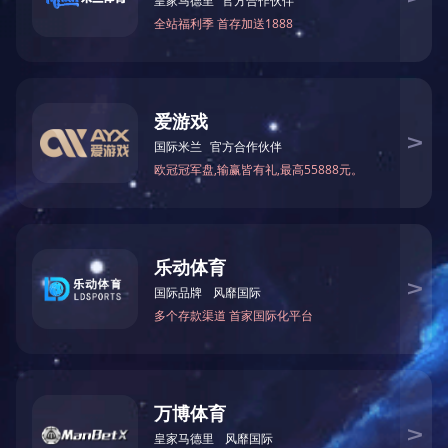
沅江不锈钢电缆桥架
沅江铝合金电缆桥架
沅江大跨距桥架
沅江网络桥架
沅江MNS低压抽出式开关
沅江玻璃钢桥架
沅江槽式电缆桥架
沅江母线槽系列
沅江开关柜系列
沅江支吊架系列
沅江电缆分线箱
沅江GCK低压抽出式开关
沅江配电箱
沅江电力设施标识