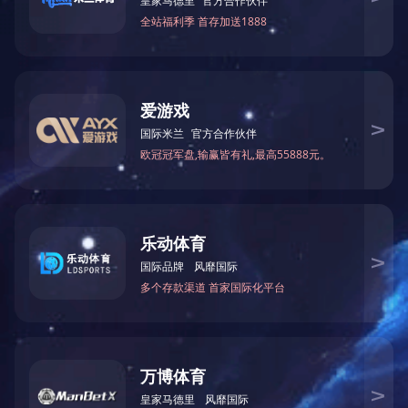
天长不锈钢电缆桥架
天长铝合金电缆桥架
天长大跨距桥架
天长网络桥架
天长FX电缆分线箱（10
天长玻璃钢桥架
天长槽式电缆桥架
地区产品
天长母线槽系列
赤壁电缆分线箱
天长开关柜系列
拉萨电缆分线箱
天长支吊架系列
天长电缆分线箱
天长配电箱
天长电力设施标识