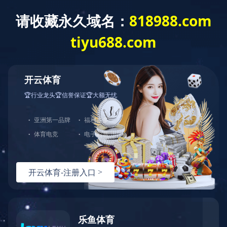
乐鱼官方网站
欢迎进入乐鱼官方网站-乐鱼leyu(中国) 官方网站！
乐鱼官方网站-乐
鱼leyu(中国)