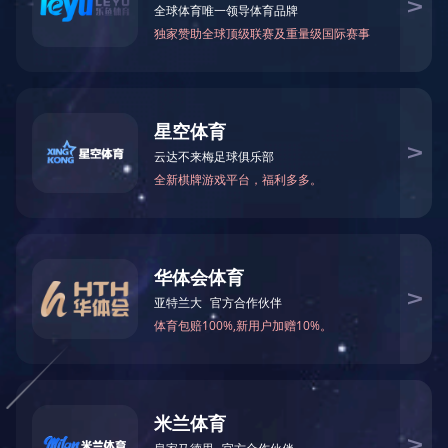
义马产品中心
产品中心
义马电缆桥架系列