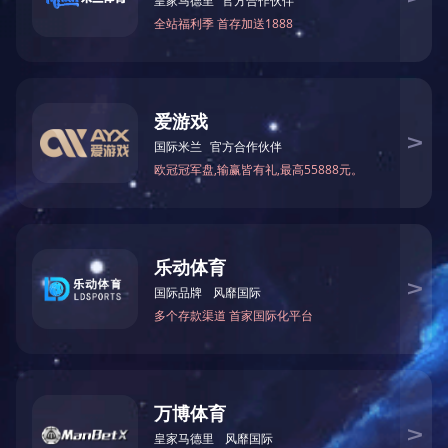
邹城不锈钢电缆桥架
邹城铝合金电缆桥架
邹城大跨距桥架
邹城网络桥架
邹城FX电缆分线箱（10
邹城玻璃钢桥架
邹城槽式电缆桥架
地区产品
邹城母线槽系列
乳山电缆分线箱
邹城开关柜系列
句容电缆分线箱
邹城支吊架系列
邹城电缆分线箱
邹城配电箱
邹城电力设施标识