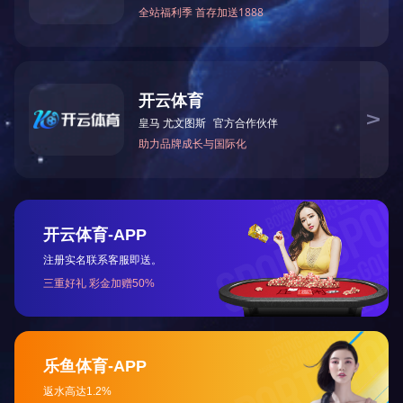
邹城智能化锁控系统
邹城安全用具箱
邹城消防器材
联系我们
更多>>
江苏省华维电力科技有限公司
电话 ：0511-8848 9488
传真 ：0511-8833 9993
手机1 ：189 1211 1066
手机2 ：189 5290 9488
邮编 ：212215
邮箱 ：guweiyu520@163.com