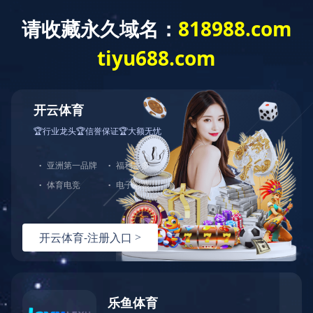
乐鱼官方网站
欢迎进入乐鱼官方网站-乐鱼leyu(中国) 官方网站！
乐鱼官方网站-乐
鱼leyu(中国)