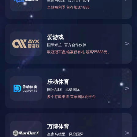
邹城不锈钢电缆桥架
邹城铝合金电缆桥架
邹城大跨距桥架
邹城网络桥架
邹城玻璃钢桥架
邹城槽式电缆桥架
邹城母线槽系列
邹城开关柜系列
邹城支吊架系列
邹城电缆分线箱
邹城配电箱
邹城电力设施标识