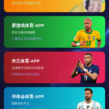
地址 ：江苏省扬中市经济开发区
MCC柜单柜的回路数量
红星路688号
装置与外部电缆的连接
同一电源配电系统，可
抽屉单元有足够数量的二