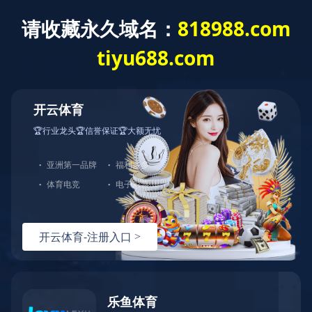
乐鱼官方网站
欢迎进入乐鱼官方网站-乐鱼leyu(中国) 官方网站！
乐鱼官方网站-乐
鱼leyu(中国)