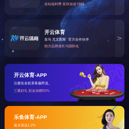
澳门智能化锁控系统
澳门安全用具箱
澳门消防器材
联系我们
更多>>
江苏省华维电力科技有限公司
电话 ：0511-8848 9488
传真 ：0511-8833 9993
手机1 ：189 1211 1066
手机2 ：189 5290 9488
邮编 ：212215
邮箱 ：guweiyu520@163.com