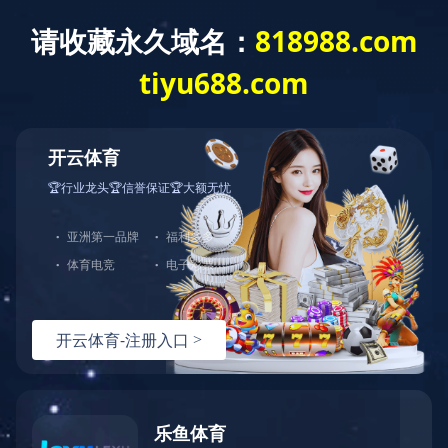
乐鱼官方网站
欢迎进入乐鱼官方网站-乐鱼leyu(中国) 官方网站！
乐鱼官方网站-乐
鱼leyu(中国)