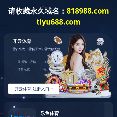
乐鱼官方网站
欢迎进入乐鱼官方网站-乐鱼leyu(中国) 官方网站！
乐鱼官方网站-乐
鱼leyu(中国)