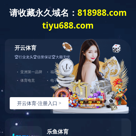
乐鱼官方网站
欢迎进入乐鱼官方网站-乐鱼leyu(中国) 官方网站！
乐鱼官方网站-乐
鱼leyu(中国)