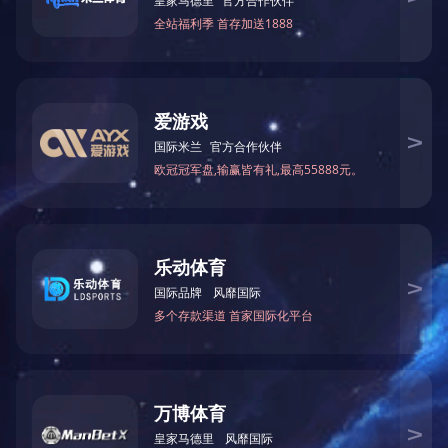
不锈钢电缆桥架
铝合金电缆桥架
大跨距桥架
网络桥架
铝合金电缆桥架
玻璃钢桥架
槽式电缆桥架
母线槽系列
开关柜系列
支吊架系列
电缆分线箱
配电箱
电力设施标识