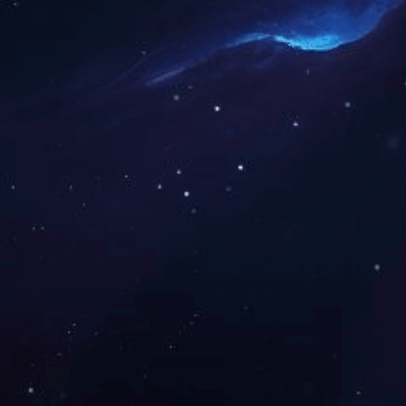
地区产
智能化锁控系统
钦州
安全用具箱
虎林
消防器材
联系我们
更多>>
江苏省华维电力科技有限公司
电话 ：0511-8848 9488
传真 ：0511-8833 9993
手机1 ：189 1211 1066
手机2 ：189 5290 9488
邮编 ：212215
邮箱 ：guweiyu520@163.com