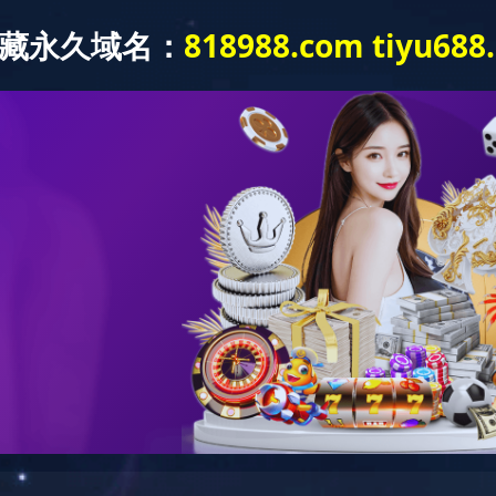
网站-乐
关于我们
产品中心
乐鱼官方网站
yu(中国)