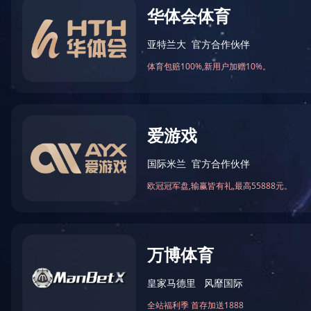
产品中
产品中心
电缆桥架系列