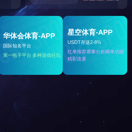
须知牌
线路警告牌
杆号牌