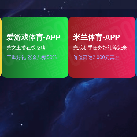
禁告标识牌
运行标识牌
进站
充电桩指示牌
PVC警示牌
线路
1