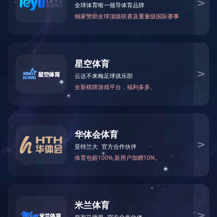
瑞昌产品中心
产品中心
瑞昌电缆桥架系列