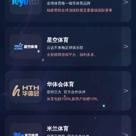
产品中心
产品中心
电缆桥架系列