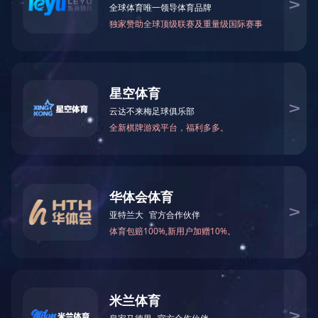
百色产品中心
产品中心
百色电缆桥架系列